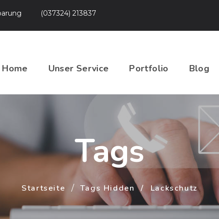
nbarung
(037324) 213837
Home
Unser Service
Portfolio
Blog
Tags
Startseite
Tags Hidden
Lackschutz