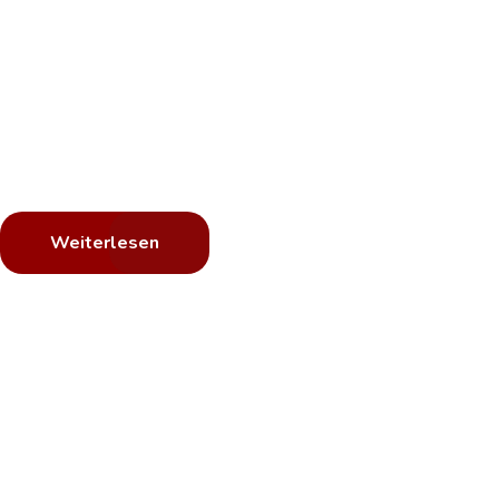
Ihr Lack ist
Wir polieren
Matter Lack sieht nicht mehr schön aus, wir 
Weiterlesen
Schützen Si
mit einer Sc