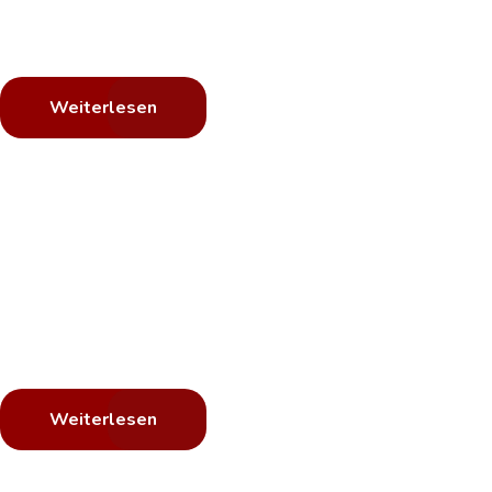
Schnell ist es passiert: Sie haben eine Delle
Weiterlesen
Sie haben pl
Wir reparier
Egal ob abgefahrene Reifen oder nur ein schn
Weiterlesen