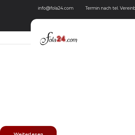
info@fola24.com
Termin nach tel. Verei
Hohe Qualität
Schnelle Ausführung
Alle
Schnelle Fa
mit einer Fo
Ändern Sie die Farbe Ihres Fahrzeugs und schü
Die Folierung ist jederzeit rückstandsfrei entf
Weiterlesen