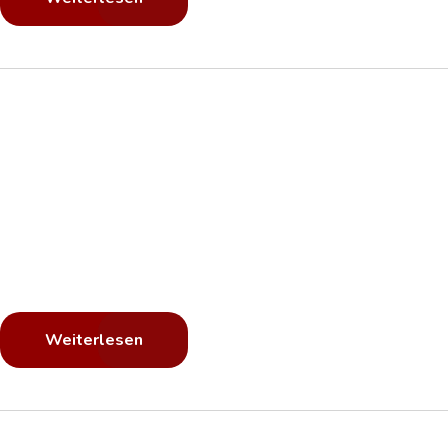
Hohe Qualität
Schnelle Ausführung
Bund
Einheitliche
Lkw Beschri
Passen Sie Ihre Lkws Ihrem Firmendesign an.
Weiterlesen
Hohe Qualität
Schnelle Ausführung
Bund