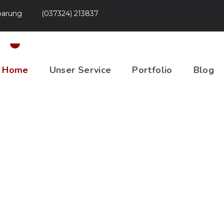
nbarung
(037324) 213837
s aus einer Hand
Home
Unser Service
Portfolio
Blog
rbveränderu
lierung.
tzen Sie gleichzeitig Ihren Lack.
ernbar.