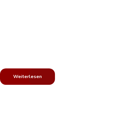
Einheitliche
Fuhrparkbes
Passen Sie Ihre Firmenfahrzeuge Ihrem Firme
Wir bekleben Ihre Fahrzeugflotte bundesweit
Weiterlesen
Hagelschade
Wir entfern